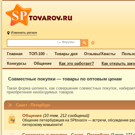
Изменить регион
Форумы
Главная
ТОП-100
Товары дня
Отзывы/Хвасты
Польз
Конкурсы
Общение
Как это работает?
Как открыть зак
Совместные покупки — товары по оптовым ценам
Такая форма шопинга, как совершение совместных покупок, набирае
приобретения необходимых товаров.
Санкт - Петербург
Общение
(10 тем, 212 сообщений)
Общение петербуржцев на SPtovarov — встречи, обсуждение раз
питерскому комьюнити!
Совместные покупки - Санкт - Петербург
(3 тем, 177 