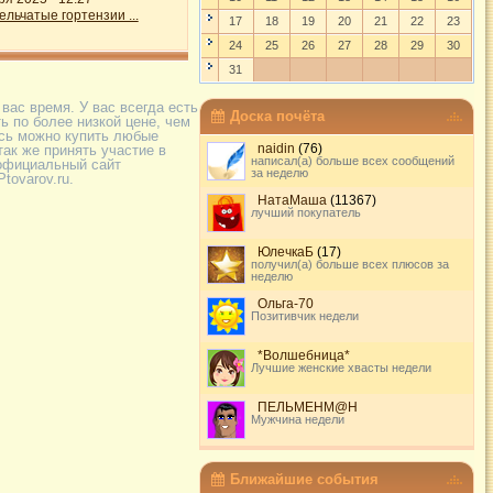
льчатые гортензии ...
17
18
19
20
21
22
23
24
25
26
27
28
29
30
31
вас время. У вас всегда есть
Доска почёта
ь по более низкой цене, чем
есь можно купить любые
naidin
(76)
ак же принять участие в
написал(а) больше всех сообщений
 официальный сайт
за неделю
ovarov.ru.
НатаМаша
(11367)
лучший покупатель
ЮлечкаБ
(17)
получил(а) больше всех плюсов за
неделю
Ольга-70
Позитивчик недели
*Волшебница*
Лучшие женские хвасты недели
ПЕЛЬМЕНМ@Н
Мужчина недели
Ближайшие события