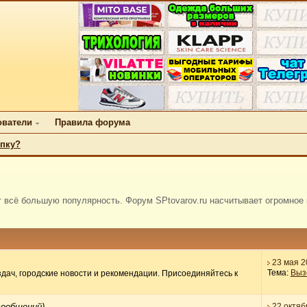
ователи
Правила форума
упку?
т всё большую популярность. Форум SPtovarov.ru насчитывает огромное
23 мая 2
Тема:
Вызо
дач, городские новости и рекомендации. Присоединяйтесь к
сообщений)
22 октяб