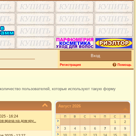
Вход
Регистрация
Помощь
 количество пользователей, которые используют такую форму
Август 2026
025 - 16:24
П
В
С
Ч
П
С
В
в врача на дом кру...
1
2
3
4
5
6
7
8
9
10
11
12
13
14
15
16
ря 2025 - 12:27